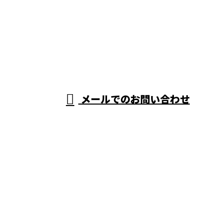
0569-59-2336
080-5128-8585
盛田土建
※営業電話お断り
メールでのお問い合わせ
ホーム
業務案内
施工実績
会社概要
ブログ
お問い合わせ
サイトマップ