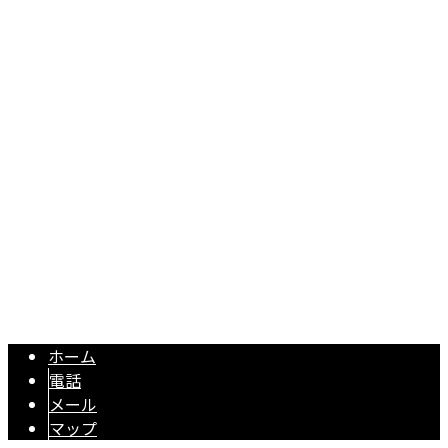
盛田土建
〒479-0806
愛知県常滑市大谷浜條112-2
Googleマップで確認する
TEL：0569-59-2336 / FAX：0569-59-2336
庭の外構工事・フェンス工事・リフォームは愛知県常滑市の
Copyright © 盛田土建. All rights reserved.
ホーム
電話
メール
マップ