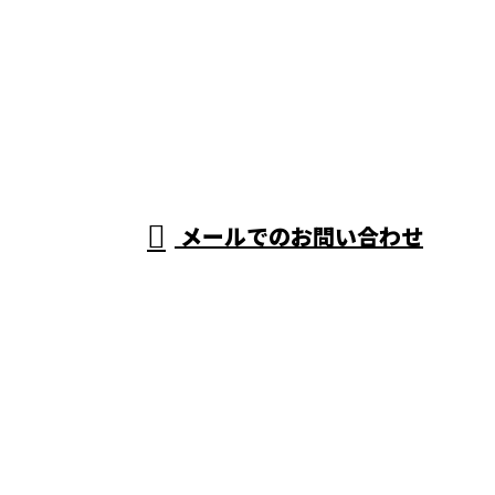
お電話でのお問い合わせ
0569-59-2336
080-5128-8585
盛田土建
※営業電話お断り
メールでのお問い合わせ
ホーム
業務案内
施工実績
会社概要
ブログ
お問い合わせ
サイトマップ