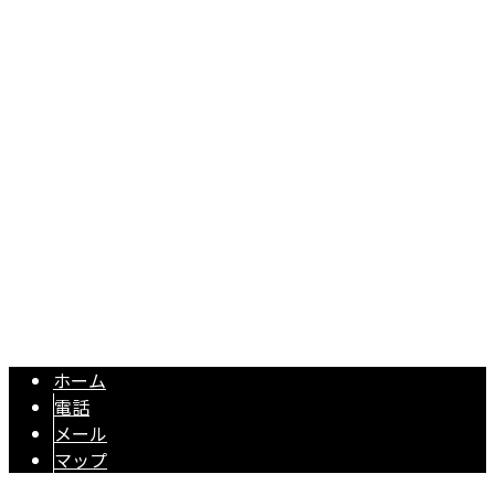
盛田土建
〒479-0806
愛知県常滑市大谷浜條112-2
Googleマップで確認する
TEL：0569-59-2336 / FAX：0569-59-2336
庭の外構工事・フェンス工事・リフォームは愛知県常滑市の
Copyright © 盛田土建. All rights reserved.
ホーム
電話
メール
マップ