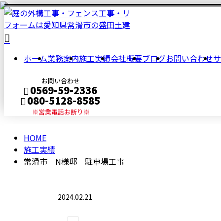
施
ホーム
業務案内
施工実績
会社概要
ブログ
お問い合わせ
サ
工
お問い合わせ
0569-59-2336
実
080-5128-8585
※営業電話お断り※
績
HOME
メールフォーム
施工実績
常滑市 N様邸 駐車場工事
2024.02.21